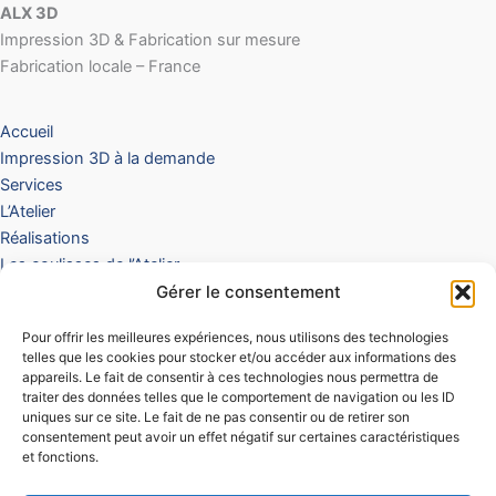
ALX 3D
Impression 3D & Fabrication sur mesure
Fabrication locale – France
Accueil
Impression 3D à la demande
Services
L’Atelier
Réalisations
Les coulisses de l’Atelier
Gérer le consentement
Boutique
Offre Club & Événements
Pour offrir les meilleures expériences, nous utilisons des technologies
Panier
telles que les cookies pour stocker et/ou accéder aux informations des
Contact / Devis
appareils. Le fait de consentir à ces technologies nous permettra de
traiter des données telles que le comportement de navigation ou les ID
Mentions légales
uniques sur ce site. Le fait de ne pas consentir ou de retirer son
Conditions Générales de Vente
consentement peut avoir un effet négatif sur certaines caractéristiques
et fonctions.
Politique de remboursements et retours
Politique de confidentialité