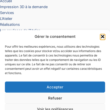
Accueil
Impression 3D à la demande
Services
L’Atelier
Réalisations
Les coulisses de l’Atelier
Boutique
Gérer le consentement
Offre Club & Événements
Pour offrir les meilleures expériences, nous utilisons des technologies
Panier
telles que les cookies pour stocker et/ou accéder aux informations des
Contact / Devis
appareils. Le fait de consentir à ces technologies nous permettra de
traiter des données telles que le comportement de navigation ou les ID
Mentions légales
uniques sur ce site. Le fait de ne pas consentir ou de retirer son
Conditions Générales de Vente
consentement peut avoir un effet négatif sur certaines caractéristiques
et fonctions.
Politique de remboursements et retours
Politique de confidentialité
Accepter
Refuser
Copyright © 2026 - ALX 3D - Tous droits réservés
Voir les préférences