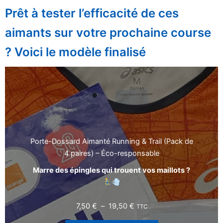
Prêt à tester l’efficacité de ces
aimants sur votre prochaine course
? Voici le modèle finalisé
Porte-Dossard Aimanté Running & Trail (Pack de
4 paires) – Éco-responsable
Marre des épingles qui trouent vos maillots ?
Plage
7,50
€
–
19,50
€
TTC
de