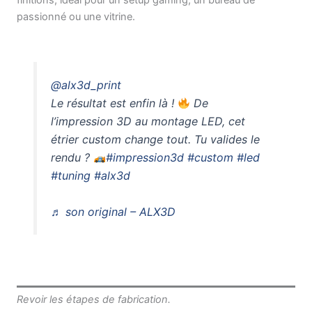
finitions, idéal pour un setup gaming, un bureau de
passionné ou une vitrine.
@alx3d_print
Le résultat est enfin là !
De
l’impression 3D au montage LED, cet
étrier custom change tout. Tu valides le
rendu ?
#impression3d
#custom
#led
#tuning
#alx3d
♬ son original – ALX3D
Revoir les étapes de fabrication.